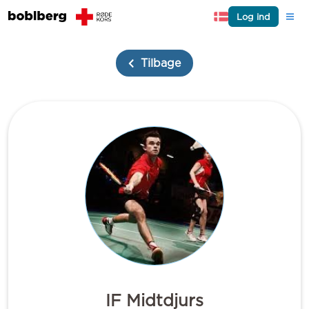
Log ind
Tilbage
IF Midtdjurs