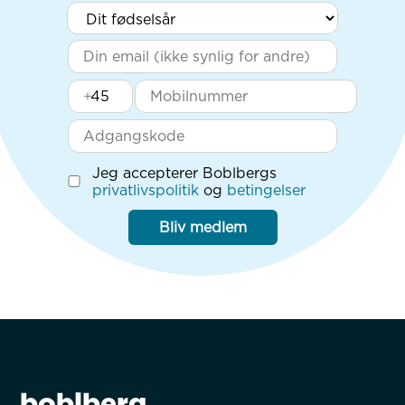
+
Jeg accepterer Boblbergs
privatlivspolitik
og
betingelser
Bliv medlem
boblberg