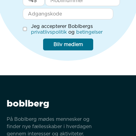
+
Jeg accepterer Boblbergs
privatlivspolitik
og
betingelser
Bliv medlem
boblberg
På Boblberg mødes mennesker og 
finder nye fællesskaber i hverdagen 
gennem interesser og aktiviteter.