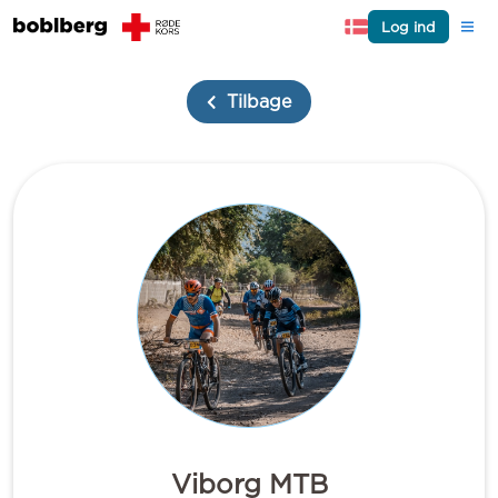
Log ind
Tilbage
Viborg MTB