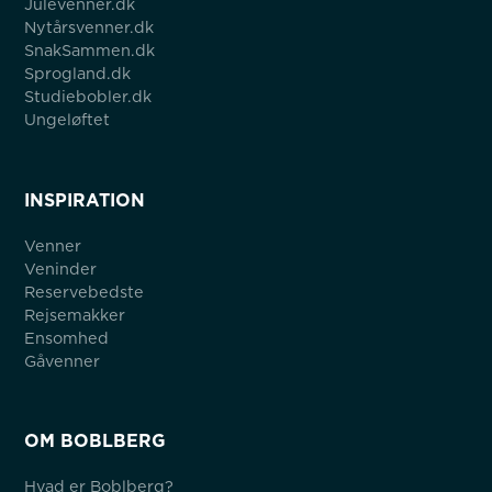
Julevenner.dk
Nytårsvenner.dk
SnakSammen.dk
Sprogland.dk
Studiebobler.dk
Ungeløftet
INSPIRATION
Venner
Veninder
Reservebedste
Rejsemakker
Ensomhed
Gåvenner
OM BOBLBERG
Hvad er Boblberg?