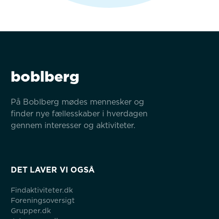
boblberg
På Boblberg mødes mennesker og 
finder nye fællesskaber i hverdagen 
gennem interesser og aktiviteter.
DET LAVER VI OGSÅ
Findaktiviteter.dk
Foreningsoversigt
Grupper.dk