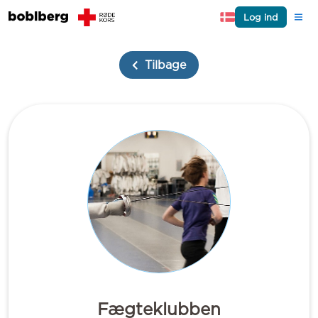
Log ind
Tilbage
Fægteklubben