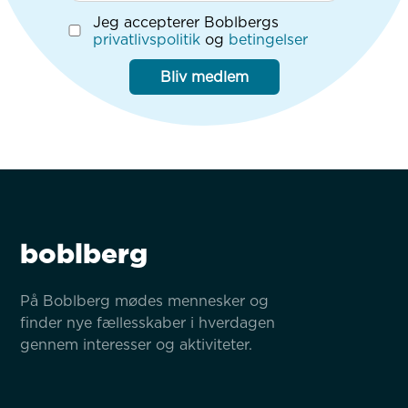
Jeg accepterer Boblbergs
privatlivspolitik
og
betingelser
Bliv medlem
boblberg
På Boblberg mødes mennesker og 
finder nye fællesskaber i hverdagen 
gennem interesser og aktiviteter.