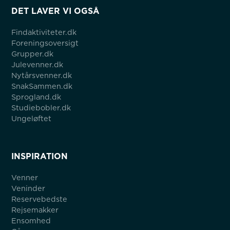
DET LAVER VI OGSÅ
Findaktiviteter.dk
Foreningsoversigt
Grupper.dk
Julevenner.dk
Nytårsvenner.dk
SnakSammen.dk
Sprogland.dk
Studiebobler.dk
Ungeløftet
INSPIRATION
Venner
Veninder
Reservebedste
Rejsemakker
Ensomhed