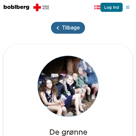
Log ind
Tilbage
De grønne