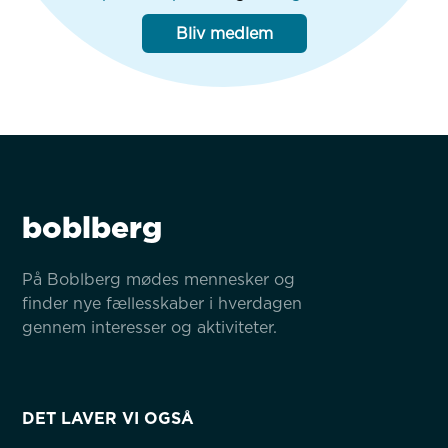
Bliv medlem
boblberg
På Boblberg mødes mennesker og 
finder nye fællesskaber i hverdagen 
gennem interesser og aktiviteter.
DET LAVER VI OGSÅ