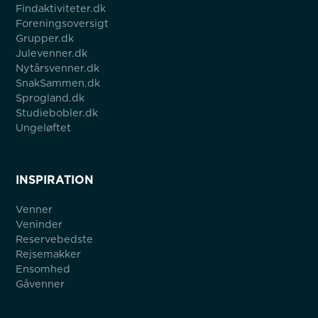
Findaktiviteter.dk
Foreningsoversigt
Grupper.dk
Julevenner.dk
Nytårsvenner.dk
SnakSammen.dk
Sprogland.dk
Studiebobler.dk
Ungeløftet
INSPIRATION
Venner
Veninder
Reservebedste
Rejsemakker
Ensomhed
Gåvenner