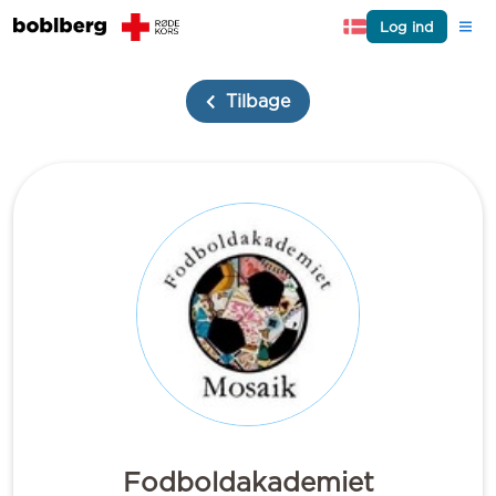
Log ind
Tilbage
Fodboldakademiet