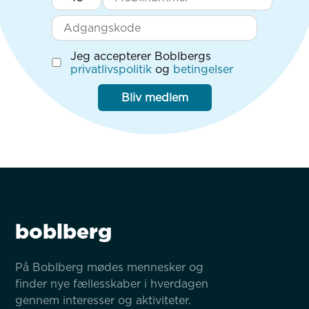
Jeg accepterer Boblbergs
privatlivspolitik
og
betingelser
Bliv medlem
boblberg
På Boblberg mødes mennesker og 
finder nye fællesskaber i hverdagen 
gennem interesser og aktiviteter.