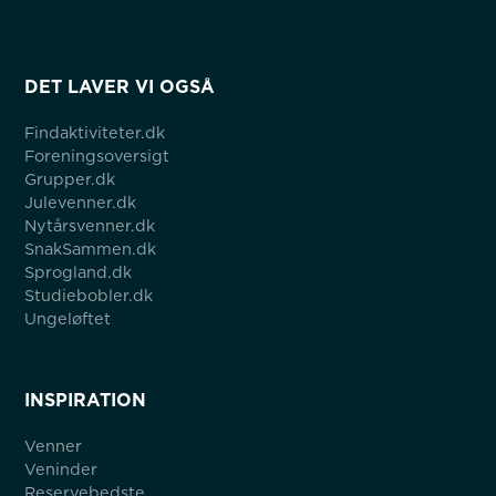
DET LAVER VI OGSÅ
Findaktiviteter.dk
Foreningsoversigt
Grupper.dk
Julevenner.dk
Nytårsvenner.dk
SnakSammen.dk
Sprogland.dk
Studiebobler.dk
Ungeløftet
INSPIRATION
Venner
Veninder
Reservebedste