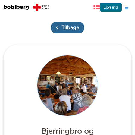
Log ind
Tilbage
Bjerringbro og