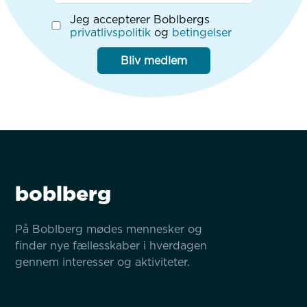
Jeg accepterer Boblbergs
privatlivspolitik
og
betingelser
Bliv medlem
boblberg
På Boblberg mødes mennesker og 
finder nye fællesskaber i hverdagen 
gennem interesser og aktiviteter.