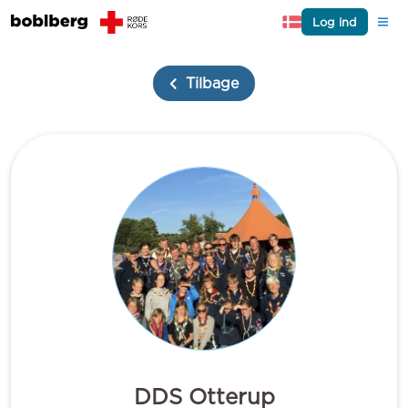
Log ind
Tilbage
DDS Otterup