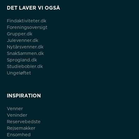
DET LAVER VI OGSÅ
Findaktiviteter.dk
Foreningsoversigt
Grupper.dk
Julevenner.dk
Nytårsvenner.dk
SnakSammen.dk
Sprogland.dk
Studiebobler.dk
Ungeløftet
INSPIRATION
Venner
Veninder
Reservebedste
Rejsemakker
Ensomhed