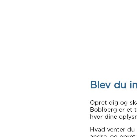
Blev du i
Opret dig og sk
Boblberg er et t
hvor dine oplysn
Hvad venter du
andre, og opret 