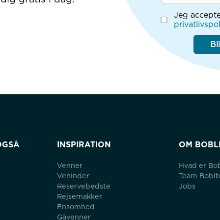
Jeg accepte
privatlivspol
Bl
OGSÅ
INSPIRATION
OM BOBL
Venner
Hvad er Bo
Veninder
Team Bobl
Reservebedste
Jobs
Rejsemakker
Ensomhed
Gåvenner