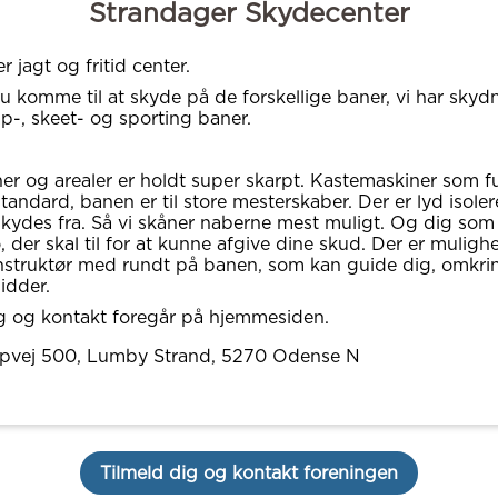
Strandager Skydecenter
 jagt og fritid center.
u komme til at skyde på de forskellige baner, vi har skydni
ap-, skeet- og sporting baner.
er og arealer er holdt super skarpt. Kastemaskiner som f
tandard, banen er til store mesterskaber. Der er lyd isoler
kydes fra. Så vi skåner naberne mest muligt. Og dig som 
, der skal til for at kunne afgive dine skud. Der er muligh
nstruktør med rundt på banen, som kan guide dig, omkri
idder.
g og kontakt foregår på hjemmesiden.
pvej 500, Lumby Strand
, 5270
Odense N
Tilmeld dig og kontakt foreningen