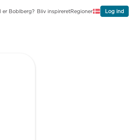
 er Boblberg?
Bliv inspireret
Regioner
Log ind