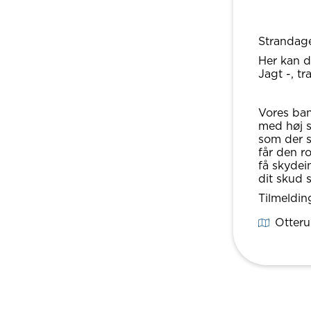
Strandager
Her kan d
Jagt -, tr
Vores ban
med høj s
som der s
får den ro
få skydei
dit skud s
Tilmeldin
Otteru