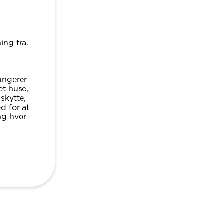
ng fra. ​
ungerer
et huse,
skytte,
ed for at
ng hvor