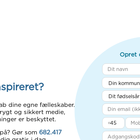
Opret 
nspireret?
ab dine egne fælleskaber.
rygt og sikkert medie,
inger er beskyttet.
+
 på? Gør som
682.417
dig gratis i dag.