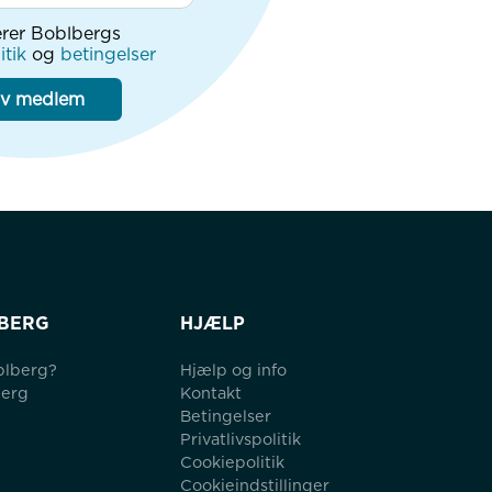
rer Boblbergs
itik
og
betingelser
iv medlem
BERG
HJÆLP
blberg?
Hjælp og info
berg
Kontakt
Betingelser
Privatlivspolitik
Cookiepolitik
Cookieindstillinger