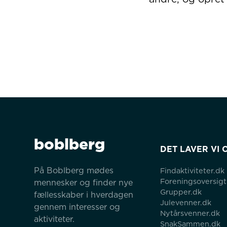
boblberg
DET LAVER VI 
På Boblberg mødes 
Findaktiviteter.dk
Foreningsoversigt
mennesker og finder nye 
Grupper.dk
fællesskaber i hverdagen 
Julevenner.dk
gennem interesser og 
Nytårsvenner.dk
aktiviteter.
SnakSammen.dk