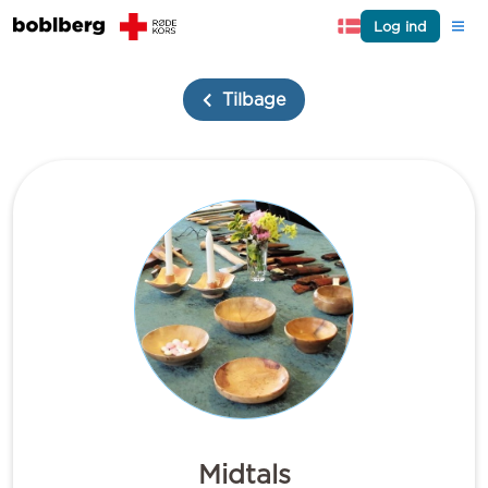
Log ind
Tilbage
Midtals