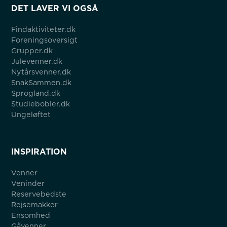
DET LAVER VI OGSÅ
Findaktiviteter.dk
Foreningsoversigt
Grupper.dk
Julevenner.dk
Nytårsvenner.dk
SnakSammen.dk
Sprogland.dk
Studiebobler.dk
Ungeløftet
INSPIRATION
Venner
Veninder
Reservebedste
Rejsemakker
Ensomhed
Gåvenner