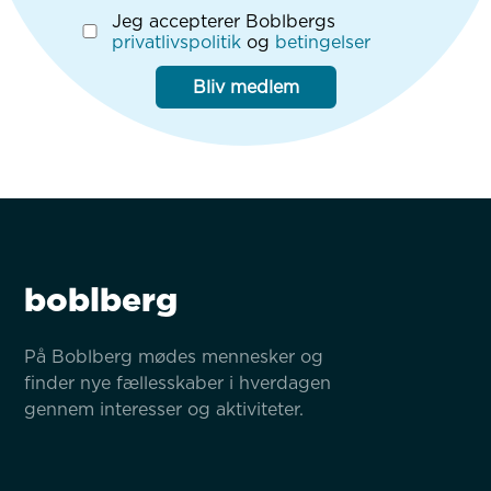
Jeg accepterer Boblbergs
privatlivspolitik
og
betingelser
Bliv medlem
boblberg
På Boblberg mødes mennesker og 
finder nye fællesskaber i hverdagen 
gennem interesser og aktiviteter.