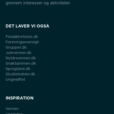
gennem interesser og aktiviteter.
DET LAVER VI OGSÅ
Findaktiviteter.dk
Foreningsoversigt
Grupper.dk
Julevenner.dk
Nytårsvenner.dk
SnakSammen.dk
Sprogland.dk
Studiebobler.dk
Ungeløftet
INSPIRATION
Venner
Veninder