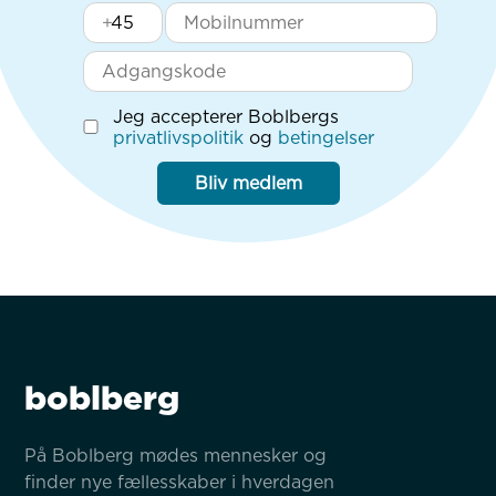
+
Jeg accepterer Boblbergs
privatlivspolitik
og
betingelser
Bliv medlem
boblberg
På Boblberg mødes mennesker og 
finder nye fællesskaber i hverdagen 