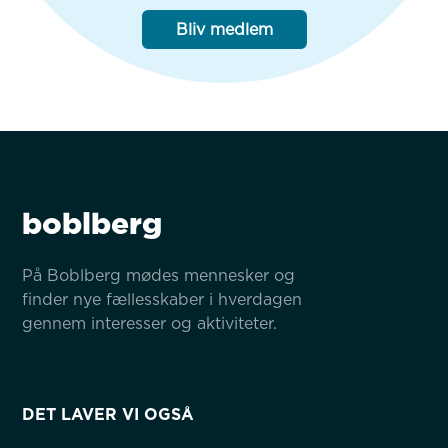
Bliv medlem
boblberg
På Boblberg mødes mennesker og 
finder nye fællesskaber i hverdagen 
gennem interesser og aktiviteter.
DET LAVER VI OGSÅ