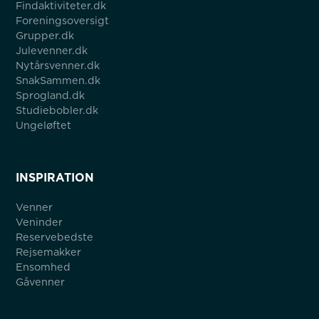
Findaktiviteter.dk
Foreningsoversigt
Grupper.dk
Julevenner.dk
Nytårsvenner.dk
SnakSammen.dk
Sprogland.dk
Studiebobler.dk
Ungeløftet
INSPIRATION
Venner
Veninder
Reservebedste
Rejsemakker
Ensomhed
Gåvenner