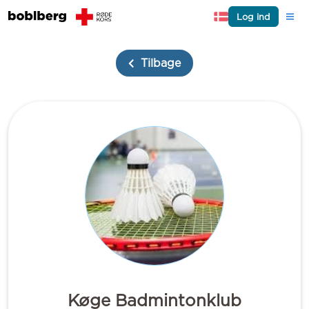
Log ind
Tilbage
Køge Badmintonklub