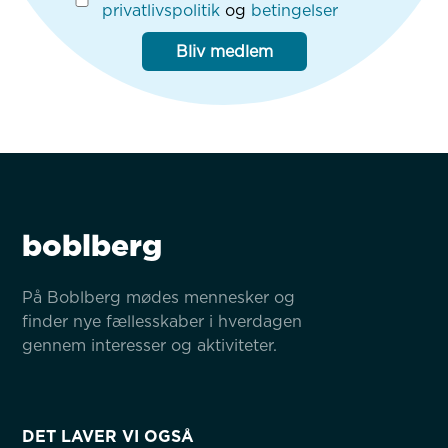
privatlivspolitik
og
betingelser
Bliv medlem
boblberg
På Boblberg mødes mennesker og 
finder nye fællesskaber i hverdagen 
gennem interesser og aktiviteter.
DET LAVER VI OGSÅ