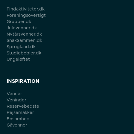
Findaktiviteter.dk
Foreningsoversigt
Grupper.dk
Julevenner.dk
Nytårsvenner.dk
SnakSammen.dk
Sprogland.dk
Studiebobler.dk
Ungeløftet
INSPIRATION
Venner
Veninder
Reservebedste
Rejsemakker
Ensomhed
Gåvenner