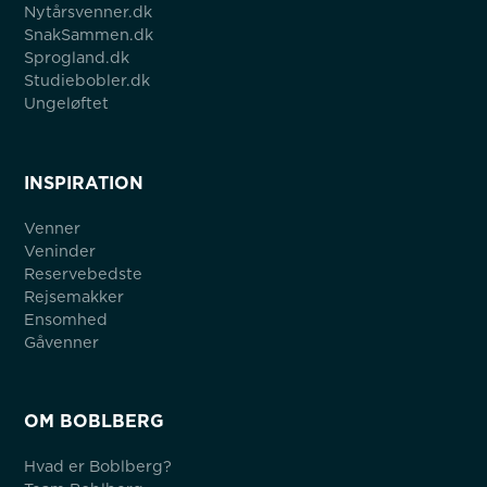
Nytårsvenner.dk
SnakSammen.dk
Sprogland.dk
Studiebobler.dk
Ungeløftet
INSPIRATION
Venner
Veninder
Reservebedste
Rejsemakker
Ensomhed
Gåvenner
OM BOBLBERG
Hvad er Boblberg?