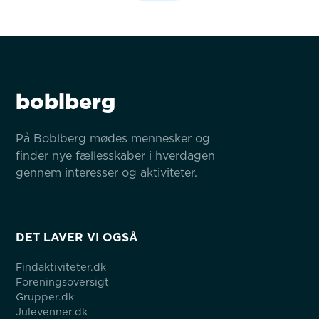
boblberg
På Boblberg mødes mennesker og 
finder nye fællesskaber i hverdagen 
gennem interesser og aktiviteter.
DET LAVER VI OGSÅ
Findaktiviteter.dk
Foreningsoversigt
Grupper.dk
Julevenner.dk