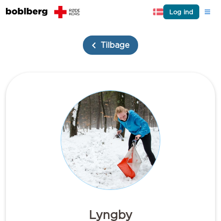
Log ind
Tilbage
Lyngby