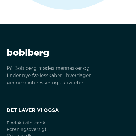
boblberg
På Boblberg mødes mennesker og 
finder nye fællesskaber i hverdagen 
gennem interesser og aktiviteter.
DET LAVER VI OGSÅ
Findaktiviteter.dk
Foreningsoversigt
Grupper.dk