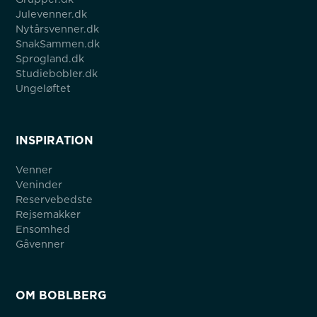
Julevenner.dk
Nytårsvenner.dk
SnakSammen.dk
Sprogland.dk
Studiebobler.dk
Ungeløftet
INSPIRATION
Venner
Veninder
Reservebedste
Rejsemakker
Ensomhed
Gåvenner
OM BOBLBERG