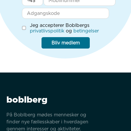
+
Jeg accepterer Boblbergs
privatlivspolitik
og
betingelser
Bliv medlem
boblberg
På Boblberg mødes mennesker og 
finder nye fællesskaber i hverdagen 
gennem interesser og aktiviteter.