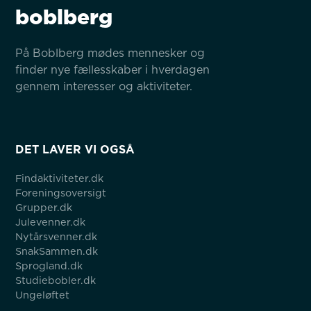
boblberg
På Boblberg mødes mennesker og 
finder nye fællesskaber i hverdagen 
gennem interesser og aktiviteter.
DET LAVER VI OGSÅ
Findaktiviteter.dk
Foreningsoversigt
Grupper.dk
Julevenner.dk
Nytårsvenner.dk
SnakSammen.dk
Sprogland.dk
Studiebobler.dk
Ungeløftet