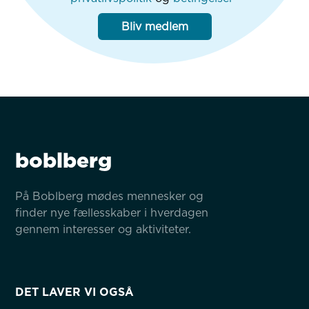
Bliv medlem
boblberg
På Boblberg mødes mennesker og 
finder nye fællesskaber i hverdagen 
gennem interesser og aktiviteter.
DET LAVER VI OGSÅ