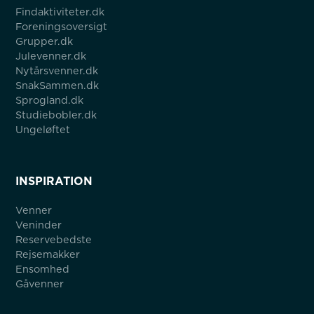
Findaktiviteter.dk
Foreningsoversigt
Grupper.dk
Julevenner.dk
Nytårsvenner.dk
SnakSammen.dk
Sprogland.dk
Studiebobler.dk
Ungeløftet
INSPIRATION
Venner
Veninder
Reservebedste
Rejsemakker
Ensomhed
Gåvenner