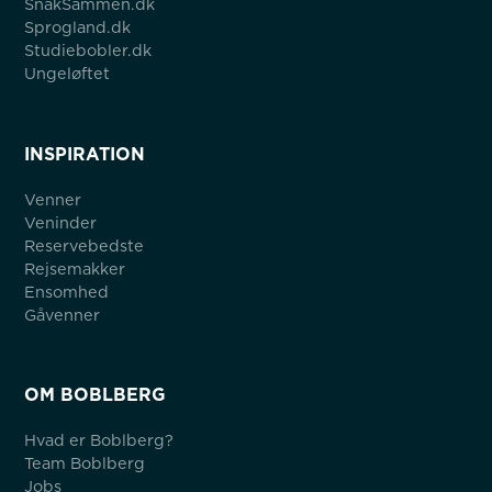
SnakSammen.dk
Sprogland.dk
Studiebobler.dk
Ungeløftet
INSPIRATION
Venner
Veninder
Reservebedste
Rejsemakker
Ensomhed
Gåvenner
OM BOBLBERG
Hvad er Boblberg?
Team Boblberg
Jobs