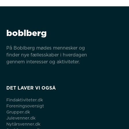
boblberg
På Boblberg mødes mennesker og 
finder nye fællesskaber i hverdagen 
gennem interesser og aktiviteter.
DET LAVER VI OGSÅ
Findaktiviteter.dk
Foreningsoversigt
Grupper.dk
Julevenner.dk
Nytårsvenner.dk