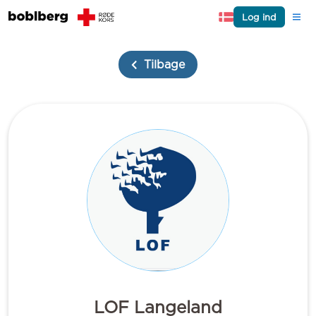
Log ind
Tilbage
LOF Langeland