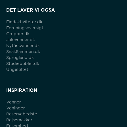
DET LAVER VI OGSÅ
Findaktiviteter.dk
Foreningsoversigt
Grupper.dk
Julevenner.dk
Nytårsvenner.dk
SnakSammen.dk
Sprogland.dk
Studiebobler.dk
Ungeløftet
INSPIRATION
Venner
Veninder
Reservebedste
Rejsemakker
Ensomhed