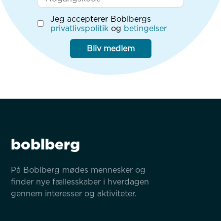
Jeg accepterer Boblbergs
privatlivspolitik
og
betingelser
Bliv medlem
boblberg
På Boblberg mødes mennesker og 
finder nye fællesskaber i hverdagen 
gennem interesser og aktiviteter.