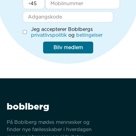
+
Jeg accepterer Boblbergs
privatlivspolitik
og
betingelser
Bliv medlem
boblberg
På Boblberg mødes mennesker og 
finder nye fællesskaber i hverdagen 