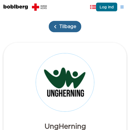
Log ind
Tilbage
UngHerning