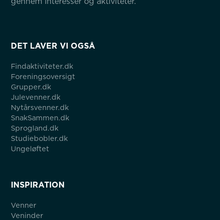
gennem interesser og aktiviteter.
DET LAVER VI OGSÅ
Findaktiviteter.dk
Foreningsoversigt
Grupper.dk
Julevenner.dk
Nytårsvenner.dk
SnakSammen.dk
Sprogland.dk
Studiebobler.dk
Ungeløftet
INSPIRATION
Venner
Veninder