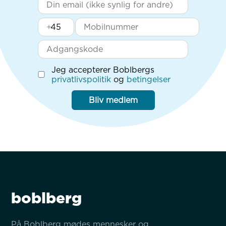
+
Jeg accepterer Boblbergs
privatlivspolitik
og
betingelser
Bliv medlem
boblberg
På Boblberg mødes mennesker og 