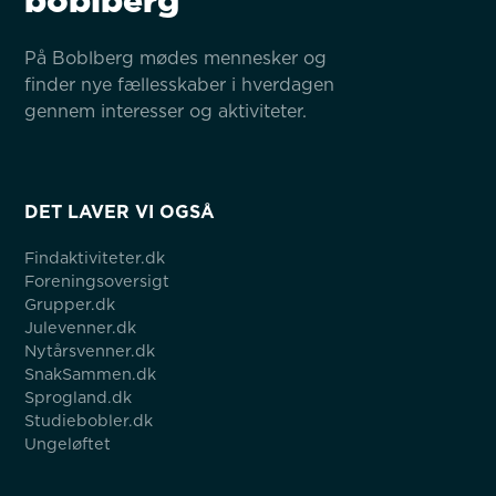
boblberg
På Boblberg mødes mennesker og 
finder nye fællesskaber i hverdagen 
gennem interesser og aktiviteter.
DET LAVER VI OGSÅ
Findaktiviteter.dk
Foreningsoversigt
Grupper.dk
Julevenner.dk
Nytårsvenner.dk
SnakSammen.dk
Sprogland.dk
Studiebobler.dk
Ungeløftet