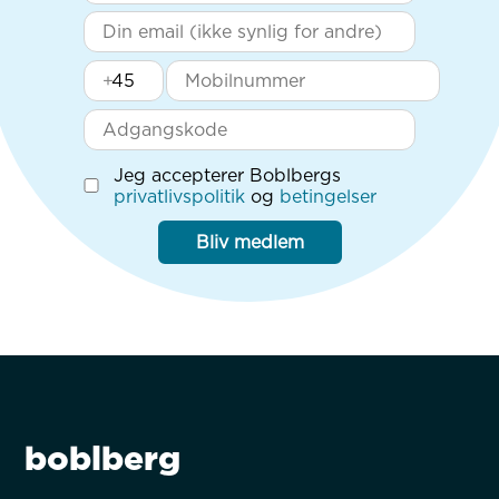
+
Jeg accepterer Boblbergs
privatlivspolitik
og
betingelser
Bliv medlem
boblberg