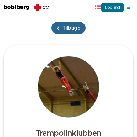
Log ind
Tilbage
Trampolinklubben