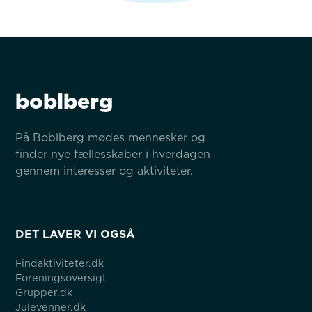
boblberg
På Boblberg mødes mennesker og 
finder nye fællesskaber i hverdagen 
gennem interesser og aktiviteter.
DET LAVER VI OGSÅ
Findaktiviteter.dk
Foreningsoversigt
Grupper.dk
Julevenner.dk