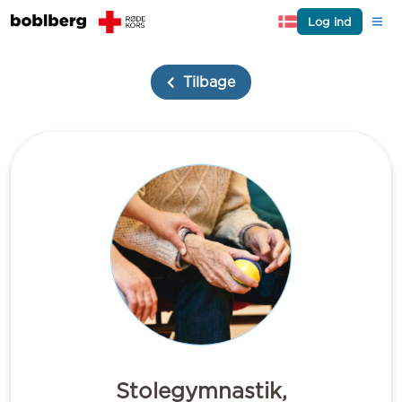
Log ind
Tilbage
Stolegymnastik,