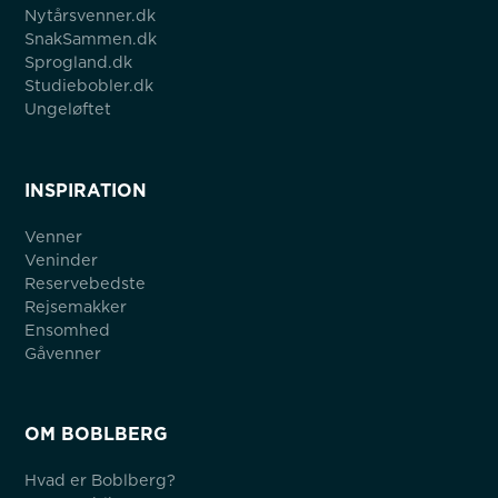
Nytårsvenner.dk
SnakSammen.dk
Sprogland.dk
Studiebobler.dk
Ungeløftet
INSPIRATION
Venner
Veninder
Reservebedste
Rejsemakker
Ensomhed
Gåvenner
OM BOBLBERG
Hvad er Boblberg?