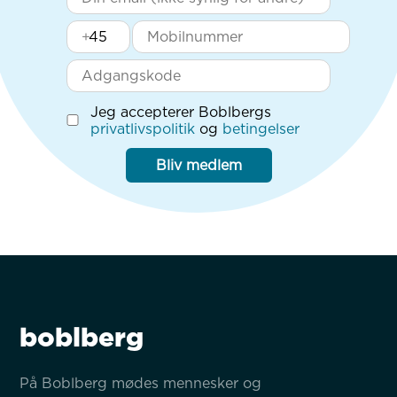
+
Jeg accepterer Boblbergs
privatlivspolitik
og
betingelser
Bliv medlem
boblberg
På Boblberg mødes mennesker og 