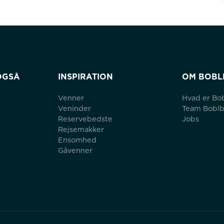
OGSÅ
INSPIRATION
OM BOBL
Venner
Hvad er Bo
Veninder
Team Bobl
Reservebedste
Jobs
Rejsemakker
Ensomhed
Gåvenner