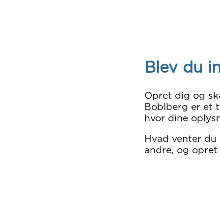
Blev du i
Opret dig og sk
Boblberg er et t
hvor dine oplysn
Hvad venter du
andre, og opret 