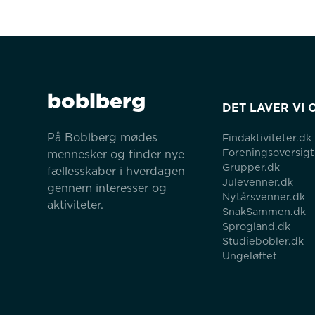
boblberg
DET LAVER VI 
På Boblberg mødes 
Findaktiviteter.dk
Foreningsoversigt
mennesker og finder nye 
Grupper.dk
fællesskaber i hverdagen 
Julevenner.dk
gennem interesser og 
Nytårsvenner.dk
aktiviteter.
SnakSammen.dk
Sprogland.dk
Studiebobler.dk
Ungeløftet