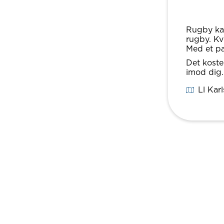
Rugby kan
rugby. Kv
Med et pa
Det koste
imod dig.
Ll Kar