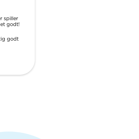
 spiller
det godt!
tig godt