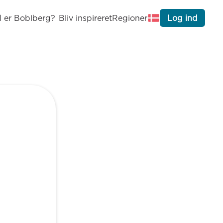
 er Boblberg?
Bliv inspireret
Regioner
Log ind