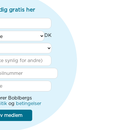
dig gratis her
rer Boblbergs
itik
og
betingelser
iv medlem