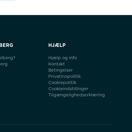
BERG
HJÆLP
blberg?
Hjælp og info
berg
Kontakt
Betingelser
Privatlivspolitik
Cookiepolitik
Cookieindstillinger
Tilgængelighedserklæring