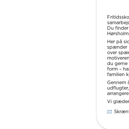
Fritidssk
samarbejd
Du finder
Hørsholm
Her på sid
spænder v
over spæn
motiveren
du gerne v
form – har
familien 
Gennem år
udflugter
arrangerer
Vi glæder 
Skræn