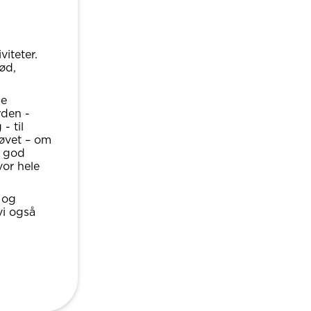
viteter.
ød,
ne
rden -
- til
øvet – om
i god
vor hele
 og
vi også