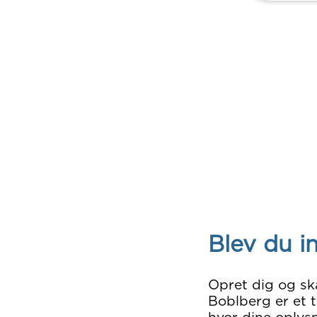
Blev du i
Opret dig og sk
Boblberg er et t