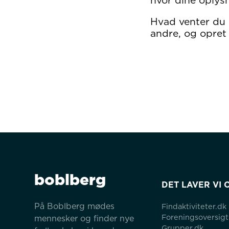
hvor dine oplysn
Hvad venter du
andre, og opret 
boblberg
DET LAVER VI 
På Boblberg mødes 
Findaktiviteter.dk
Foreningsoversigt
mennesker og finder nye 
Grupper.dk