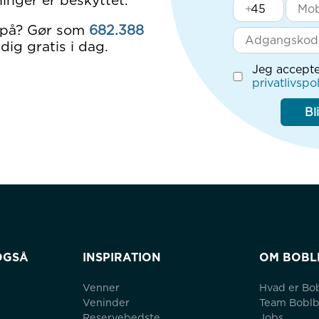
inger er beskyttet.
+
 på? Gør som
682.388
dig gratis i dag.
Jeg accepte
privatlivspol
Bl
OGSÅ
INSPIRATION
OM BOBL
Venner
Hvad er Bo
Veninder
Team Bobl
Reservebedste
Jobs