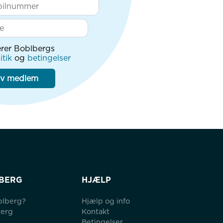
rer Boblbergs
itik
og
betingelser
iv medlem
BERG
HJÆLP
blberg?
Hjælp og info
berg
Kontakt
Betingelser