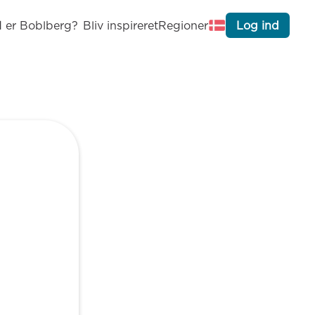
 er Boblberg?
Bliv inspireret
Regioner
Log ind