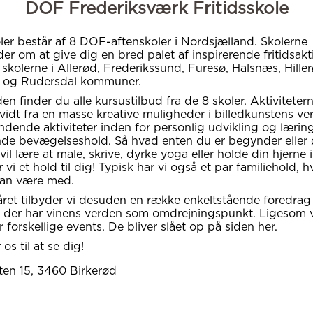
DOF Frederiksværk Fritidsskole
oler består af 8 DOF-aftenskoler i Nordsjælland. Skolerne
er om at give dig en bred palet af inspirerende fritidsakti
 skolerne i Allerød, Frederikssund, Furesø, Halsnæs, Hiller
 og Rudersdal kommuner.
en finder du alle kursustilbud fra de 8 skoler. Aktiviteter
idt fra en masse kreative muligheder i billedkunstens ve
dende aktiviteter inden for personlig udvikling og læring 
de bevægelseshold. Så hvad enten du er begynder eller 
il lære at male, skrive, dyrke yoga eller holde din hjerne 
 vi et hold til dig! Typisk har vi også et par familiehold, h
kan være med.
et tilbyder vi desuden en række enkeltstående foredrag
, der har vinens verden som omdrejningspunkt. Ligesom 
 forskellige events. De bliver slået op på siden her.
os til at se dig!
ten 15
, 3460
Birkerød