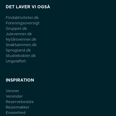
DET LAVER VI OGSÅ
Findaktiviteter.dk
Foreningsoversigt
Grupper.dk
Julevenner.dk
Nytårsvenner.dk
SnakSammen.dk
Sprogland.dk
Studiebobler.dk
Ungeløftet
INSPIRATION
Venner
Veninder
Reservebedste
Rejsemakker
Ensomhed