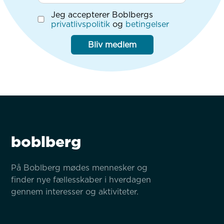
Jeg accepterer Boblbergs
privatlivspolitik
og
betingelser
Bliv medlem
boblberg
På Boblberg mødes mennesker og 
finder nye fællesskaber i hverdagen 
gennem interesser og aktiviteter.