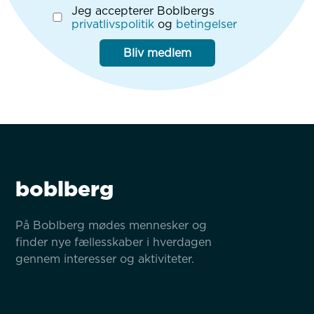
Jeg accepterer Boblbergs
privatlivspolitik
og
betingelser
Bliv medlem
boblberg
På Boblberg mødes mennesker og 
finder nye fællesskaber i hverdagen 
gennem interesser og aktiviteter.