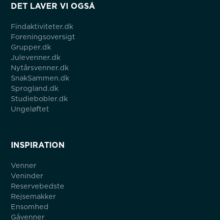
DET LAVER VI OGSÅ
Findaktiviteter.dk
Foreningsoversigt
Grupper.dk
Julevenner.dk
Nytårsvenner.dk
SnakSammen.dk
Sprogland.dk
Studiebobler.dk
Ungeløftet
INSPIRATION
Venner
Veninder
Reservebedste
Rejsemakker
Ensomhed
Gåvenner