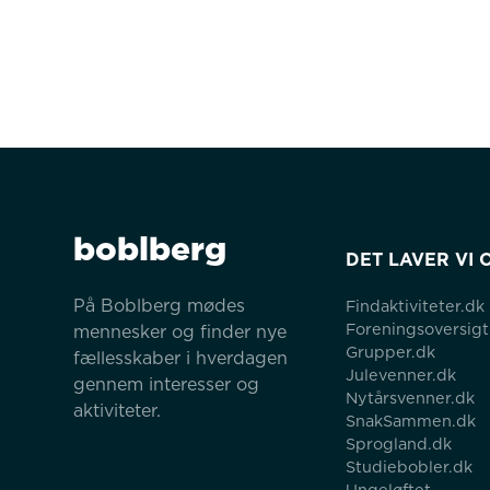
boblberg
DET LAVER VI 
På Boblberg mødes 
Findaktiviteter.dk
Foreningsoversigt
mennesker og finder nye 
Grupper.dk
fællesskaber i hverdagen 
Julevenner.dk
gennem interesser og 
Nytårsvenner.dk
aktiviteter.
SnakSammen.dk
Sprogland.dk
Studiebobler.dk
Ungeløftet