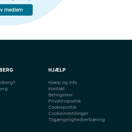
iv medlem
BERG
HJÆLP
blberg?
Hjælp og info
berg
Kontakt
Betingelser
Privatlivspolitik
Cookiepolitik
Cookieindstillinger
Tilgængelighedserklæring