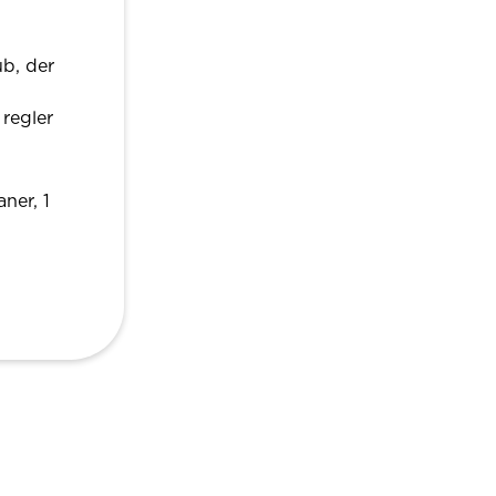
ub, der
regler
ner, 1