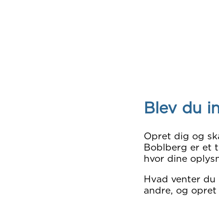
Blev du i
Opret dig og sk
Boblberg er et t
hvor dine oplysn
Hvad venter du
andre, og opret 