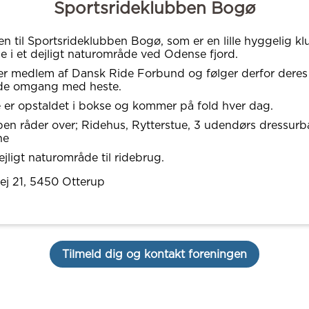
Sportsrideklubben Bogø
 til Sportsrideklubben Bogø, som er en lille hyggelig kl
use i et dejligt naturområde ved Odense fjord.
r medlem af Dansk Ride Forbund og følger derfor deres 
de omgang med heste.
e er opstaldet i bokse og kommer på fold hver dag.
en råder over; Ridehus, Rytterstue, 3 udendørs dressurba
ne
ejligt naturområde til ridebrug.
j 21
, 5450
Otterup
Tilmeld dig og kontakt foreningen