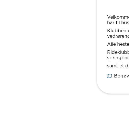
Velkommen
har til h
Klubben e
vedrøren
Alle hest
Rideklubb
springba
samt et d
Bogøve