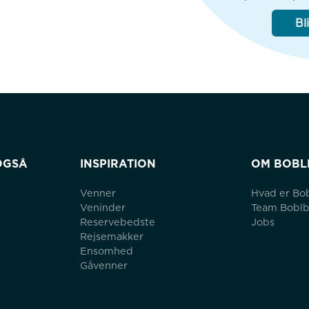
Bl
OGSÅ
INSPIRATION
OM BOBL
Venner
Hvad er Bo
Veninder
Team Bobl
Reservebedste
Jobs
Rejsemakker
Ensomhed
Gåvenner