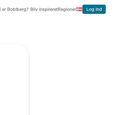
 er Boblberg?
Bliv inspireret
Regioner
Log ind