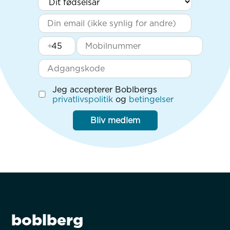
+
Jeg accepterer Boblbergs
privatlivspolitik
og
betingelser
Bliv medlem
boblberg