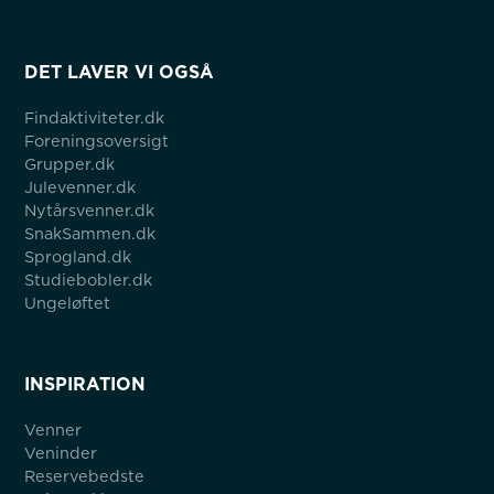
DET LAVER VI OGSÅ
Findaktiviteter.dk
Foreningsoversigt
Grupper.dk
Julevenner.dk
Nytårsvenner.dk
SnakSammen.dk
Sprogland.dk
Studiebobler.dk
Ungeløftet
INSPIRATION
Venner
Veninder
Reservebedste