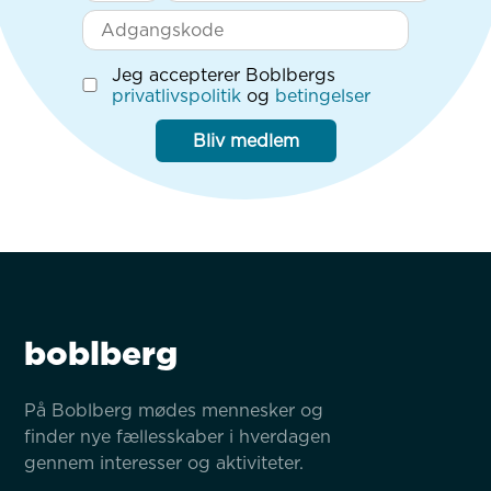
Jeg accepterer Boblbergs
privatlivspolitik
og
betingelser
Bliv medlem
boblberg
På Boblberg mødes mennesker og 
finder nye fællesskaber i hverdagen 
gennem interesser og aktiviteter.