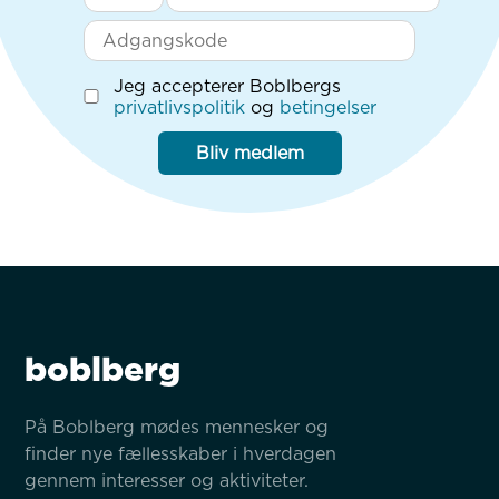
Jeg accepterer Boblbergs
privatlivspolitik
og
betingelser
Bliv medlem
boblberg
På Boblberg mødes mennesker og 
finder nye fællesskaber i hverdagen 
gennem interesser og aktiviteter.