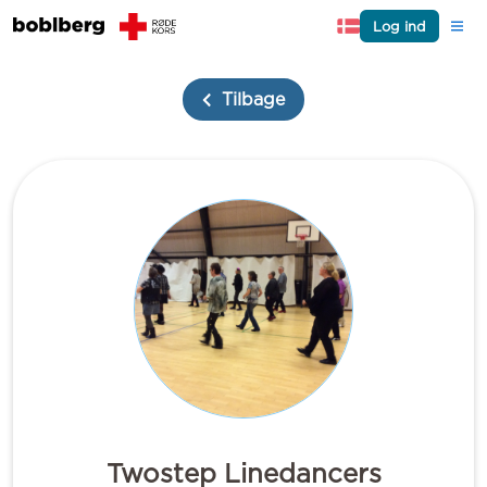
Log ind
Tilbage
Twostep Linedancers