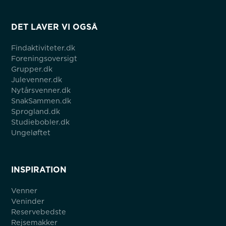
DET LAVER VI OGSÅ
Findaktiviteter.dk
Foreningsoversigt
Grupper.dk
Julevenner.dk
Nytårsvenner.dk
SnakSammen.dk
Sprogland.dk
Studiebobler.dk
Ungeløftet
INSPIRATION
Venner
Veninder
Reservebedste
Rejsemakker