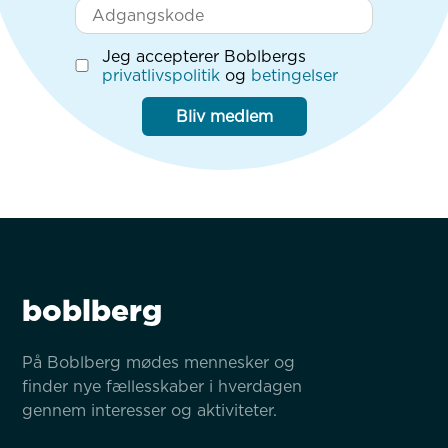
Jeg accepterer Boblbergs
privatlivspolitik
og
betingelser
Bliv medlem
boblberg
På Boblberg mødes mennesker og 
finder nye fællesskaber i hverdagen 
gennem interesser og aktiviteter.