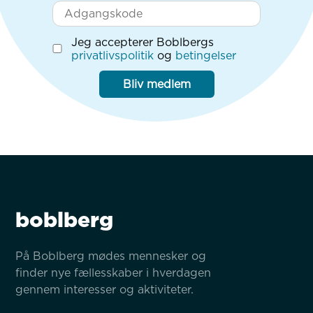
Jeg accepterer Boblbergs
privatlivspolitik
og
betingelser
Bliv medlem
boblberg
På Boblberg mødes mennesker og 
finder nye fællesskaber i hverdagen 
gennem interesser og aktiviteter.