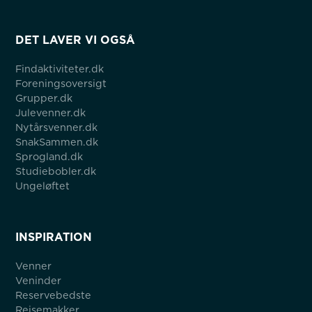
DET LAVER VI OGSÅ
Findaktiviteter.dk
Foreningsoversigt
Grupper.dk
Julevenner.dk
Nytårsvenner.dk
SnakSammen.dk
Sprogland.dk
Studiebobler.dk
Ungeløftet
INSPIRATION
Venner
Veninder
Reservebedste
Rejsemakker