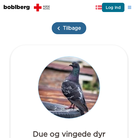
Log ind
Tilbage
Due og vingede dyr