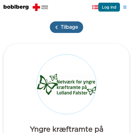
Log ind
Tilbage
Yngre kræftramte på