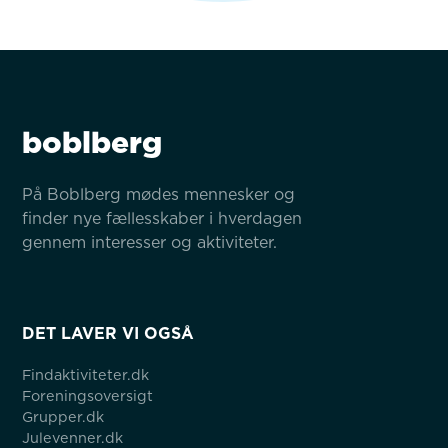
boblberg
På Boblberg mødes mennesker og 
finder nye fællesskaber i hverdagen 
gennem interesser og aktiviteter.
DET LAVER VI OGSÅ
Findaktiviteter.dk
Foreningsoversigt
Grupper.dk
Julevenner.dk