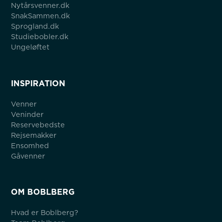
Nytårsvenner.dk
SnakSammen.dk
Sprogland.dk
Studiebobler.dk
Ungeløftet
INSPIRATION
Venner
Veninder
Reservebedste
Rejsemakker
Ensomhed
Gåvenner
OM BOBLBERG
Hvad er Boblberg?