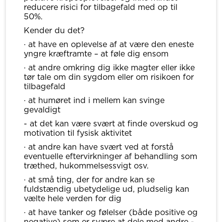
reducere risici for tilbagefald med op til
50%.
Kender du det?
· at have en oplevelse af at være den eneste
yngre kræftramte – at føle dig ensom
· at andre omkring dig ikke magter eller ikke
tør tale om din sygdom eller om risikoen for
tilbagefald
· at humøret ind i mellem kan svinge
gevaldigt
- at det kan være svært at finde overskud og
motivation til fysisk aktivitet
· at andre kan have svært ved at forstå
eventuelle eftervirkninger af behandling som
træthed, hukommelsessvigt osv.
· at små ting, der for andre kan se
fuldstændig ubetydelige ud, pludselig kan
vælte hele verden for dig
· at have tanker og følelser (både positive og
negative) som er svære at dele med andre -