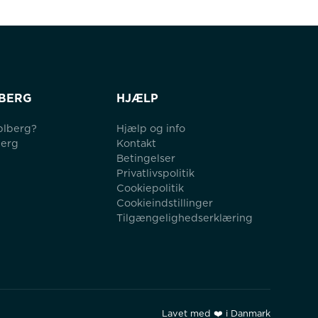
BERG
HJÆLP
blberg?
Hjælp og info
berg
Kontakt
Betingelser
Privatlivspolitik
Cookiepolitik
Cookieindstillinger
Tilgængelighedserklæring
Lavet med ❤️ i Danmark