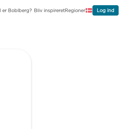
 er Boblberg?
Bliv inspireret
Regioner
Log ind