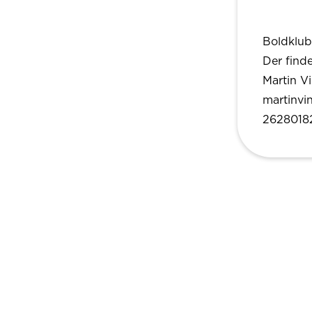
Boldklub
Der find
Martin V
martinvi
2628018