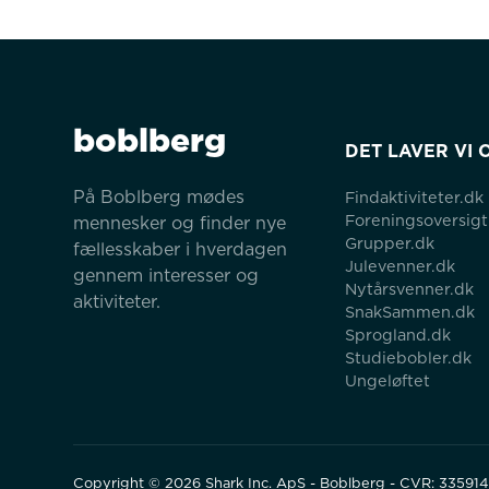
boblberg
DET LAVER VI 
På Boblberg mødes 
Findaktiviteter.dk
Foreningsoversigt
mennesker og finder nye 
Grupper.dk
fællesskaber i hverdagen 
Julevenner.dk
gennem interesser og 
Nytårsvenner.dk
aktiviteter.
SnakSammen.dk
Sprogland.dk
Studiebobler.dk
Ungeløftet
Copyright ©
2026
Shark Inc. ApS - Boblberg - CVR: 33591