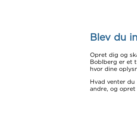
Blev du i
Opret dig og sk
Boblberg er et t
hvor dine oplysn
Hvad venter du
andre, og opret 