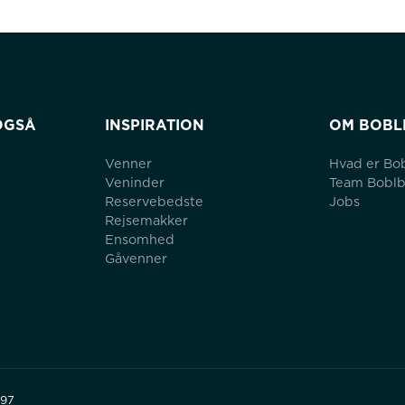
OGSÅ
INSPIRATION
OM BOBL
Venner
Hvad er Bo
Veninder
Team Bobl
Reservebedste
Jobs
Rejsemakker
Ensomhed
Gåvenner
497