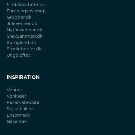
Findaktiviteter.dk
Foreningsoversigt
Grupper.dk
Julevenner.dk
Nytårsvenner.dk
SnakSammen.dk
Sprogland.dk
Studiebobler.dk
Ungeløftet
INSPIRATION
Venner
Veninder
Reservebedste
Rejsemakker
Ensomhed
Gåvenner