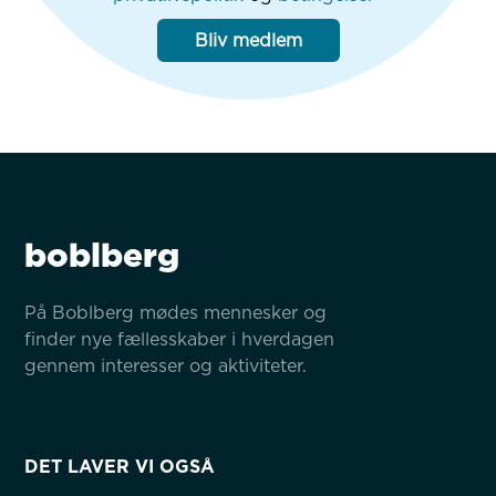
Bliv medlem
boblberg
På Boblberg mødes mennesker og 
finder nye fællesskaber i hverdagen 
gennem interesser og aktiviteter.
DET LAVER VI OGSÅ