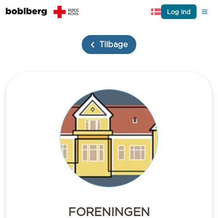
Log ind
Tilbage
FORENINGEN