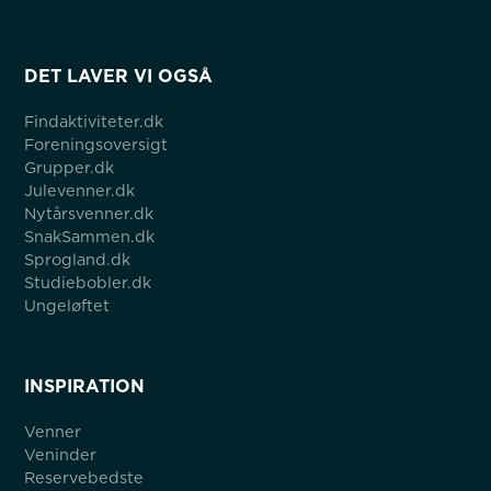
DET LAVER VI OGSÅ
Findaktiviteter.dk
Foreningsoversigt
Grupper.dk
Julevenner.dk
Nytårsvenner.dk
SnakSammen.dk
Sprogland.dk
Studiebobler.dk
Ungeløftet
INSPIRATION
Venner
Veninder
Reservebedste