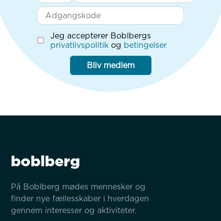
Jeg accepterer Boblbergs
privatlivspolitik
og
betingelser
Bliv medlem
boblberg
På Boblberg mødes mennesker og 
finder nye fællesskaber i hverdagen 
gennem interesser og aktiviteter.