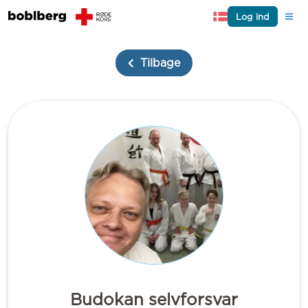
Log ind
Tilbage
Budokan selvforsvar