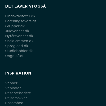
DET LAVER VI OGSÅ
Findaktiviteter.dk
Foreningsoversigt
Grupper.dk
Julevenner.dk
Nytårsvenner.dk
SnakSammen.dk
Sprogland.dk
Studiebobler.dk
Ungeløftet
INSPIRATION
Venner
Veninder
Reservebedste
Rejsemakker
Ensomhed