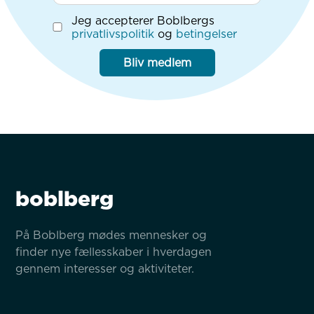
Jeg accepterer Boblbergs
privatlivspolitik
og
betingelser
Bliv medlem
boblberg
På Boblberg mødes mennesker og 
finder nye fællesskaber i hverdagen 
gennem interesser og aktiviteter.