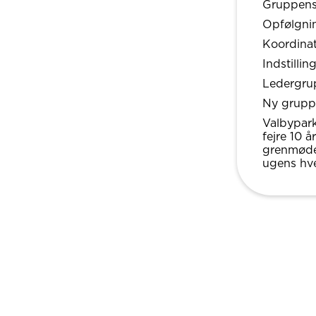
Gruppens
Opfølgni
Koordina
Indstilli
Ledergrup
Ny grupp
Valbypark
fejre 10 
grenmøder
ugens hve