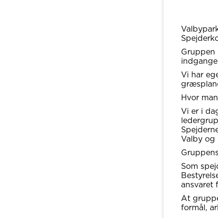
Valbypark
Spejderko
Gruppen h
indgangen
Vi har eg
græsplan
Hvor mang
Vi er i d
ledergrup
Spejdern
Valby og 
Gruppens
Som spejd
Bestyrels
ansvaret f
At gruppe
formål, a