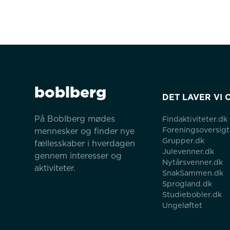
boblberg
DET LAVER VI 
På Boblberg mødes 
Findaktiviteter.dk
Foreningsoversigt
mennesker og finder nye 
Grupper.dk
fællesskaber i hverdagen 
Julevenner.dk
gennem interesser og 
Nytårsvenner.dk
aktiviteter.
SnakSammen.dk
Sprogland.dk
Studiebobler.dk
Ungeløftet