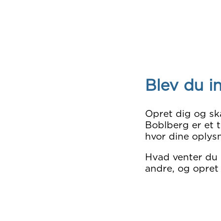
Blev du i
Opret dig og sk
Boblberg er et t
hvor dine oplysn
Hvad venter du
andre, og opret 