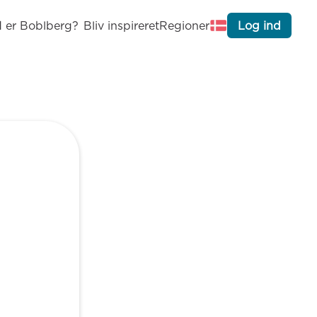
 er Boblberg?
Bliv inspireret
Regioner
Log ind