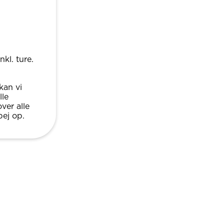
kl. ture.
kan vi
lle
ver alle
pej op.