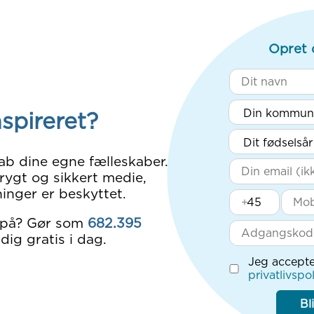
Opret 
nspireret?
ab dine egne fælleskaber.
rygt og sikkert medie,
inger er beskyttet.
+
 på? Gør som
682.395
dig gratis i dag.
Jeg accepte
privatlivspol
Bl