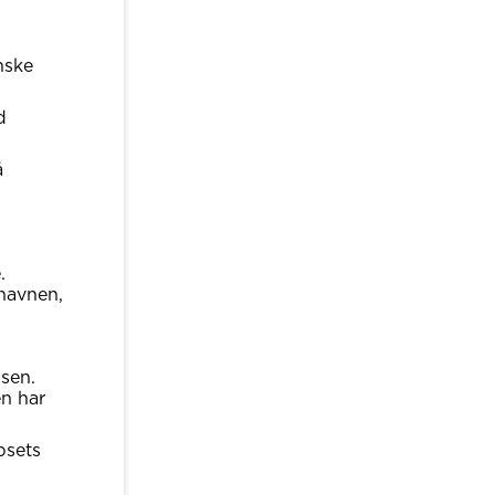
nske
d
å
.
havnen,
sen.
en har
psets