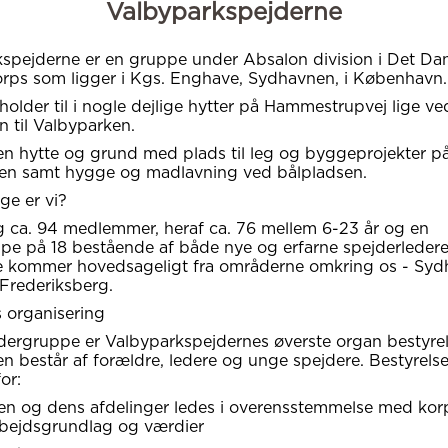
Valbyparkspejderne
spejderne er en gruppe under Absalon division i Det Da
rps som ligger i Kgs. Enghave, Sydhavnen, i København.
older til i nogle dejlige hytter på Hammestrupvej lige ve
 til Valbyparken.
en hytte og grund med plads til leg og byggeprojekter p
en samt hygge og madlavning ved bålpladsen.
e er vi?
ag ca. 94 medlemmer, heraf ca. 76 mellem 6-23 år og en
pe på 18 bestående af både nye og erfarne spejderledere
e kommer hovedsageligt fra områderne omkring os - Syd
Frederiksberg.
 organisering
ergruppe er Valbyparkspejdernes øverste organ bestyrel
en består af forældre, ledere og unge spejdere. Bestyrels
or:
n og dens afdelinger ledes i overensstemmelse med kor
rbejdsgrundlag og værdier