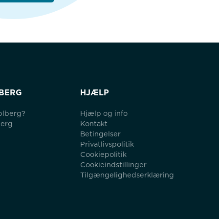
BERG
HJÆLP
blberg?
Hjælp og info
berg
Kontakt
Betingelser
Privatlivspolitik
Cookiepolitik
Cookieindstillinger
Tilgængelighedserklæring