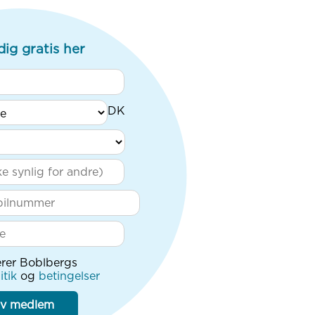
dig gratis her
rer Boblbergs
itik
og
betingelser
iv medlem