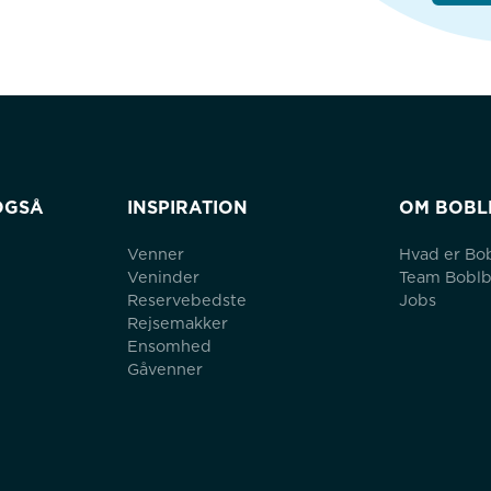
OGSÅ
INSPIRATION
OM BOBL
Venner
Hvad er Bo
Veninder
Team Bobl
Reservebedste
Jobs
Rejsemakker
Ensomhed
Gåvenner