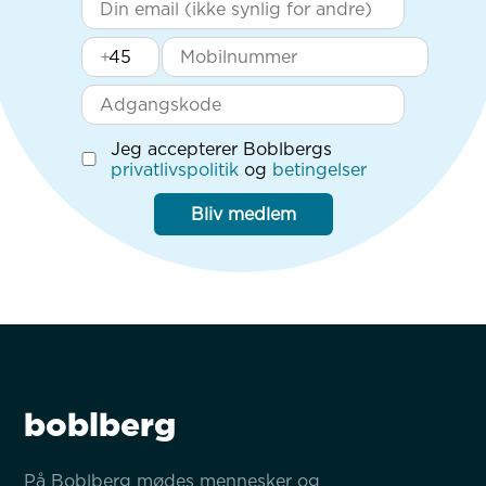
+
Jeg accepterer Boblbergs
privatlivspolitik
og
betingelser
Bliv medlem
boblberg
På Boblberg mødes mennesker og 