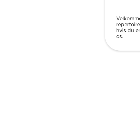
Velkommen
repertoir
hvis du er
os.