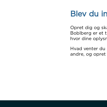
Blev du i
Opret dig og sk
Boblberg er et t
hvor dine oplysn
Hvad venter du
andre, og opret 