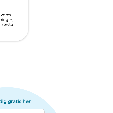
 vores
ninger,
l støtte
dig gratis her