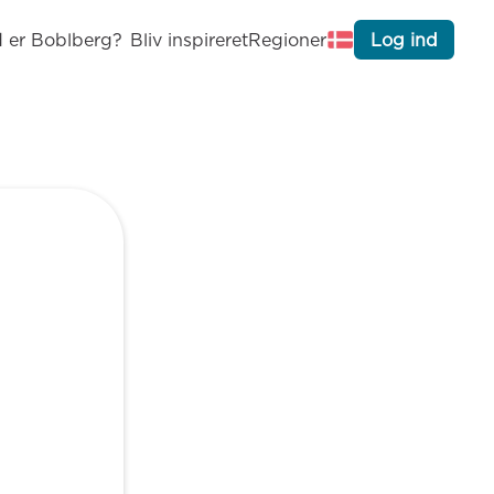
 er Boblberg?
Bliv inspireret
Regioner
Log ind