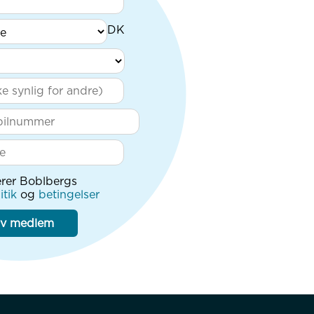
rer Boblbergs
itik
og
betingelser
iv medlem