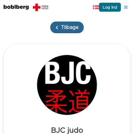
Log ind
Tilbage
BJC judo