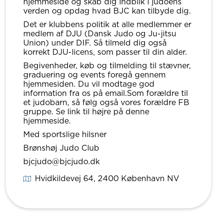
hjemmeside og skab dig indblik i judoens
verden og opdag hvad BJC kan tilbyde dig.
Det er klubbens politik at alle medlemmer er
medlem af DJU (Dansk Judo og Ju-jitsu
Union) under DIF. Så tilmeld dig også
korrekt DJU-licens, som passer til din alder.
Begivenheder, køb og tilmelding til stævner,
graduering og events foregå gennem
hjemmesiden. Du vil modtage god
information fra os på email.Som forældre til
et judobarn, så følg også vores forældre FB
gruppe. Se link til højre på denne
hjemmeside.
Med sportslige hilsner
Brønshøj Judo Club
bjcjudo@bjcjudo.dk
Hvidkildevej 64
, 2400
København NV