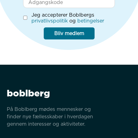
Jeg accepterer Boblbergs
privatlivspolitik
og
betingelser
Bliv medlem
boblberg
På Boblberg mødes mennesker og 
finder nye fællesskaber i hverdagen 
gennem interesser og aktiviteter.