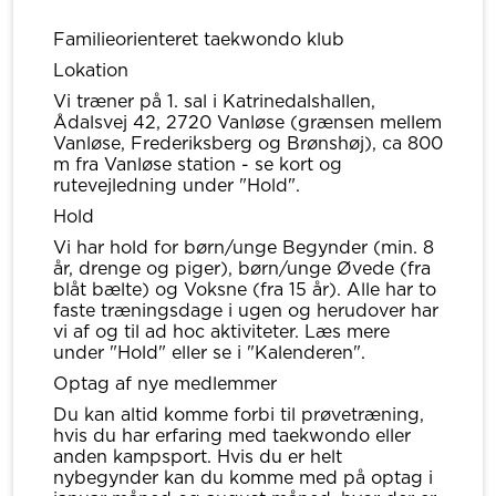
Familieorienteret taekwondo klub
Lokation
Vi træner på 1. sal i Katrinedalshallen,
Ådalsvej 42, 2720 Vanløse (grænsen mellem
Vanløse, Frederiksberg og Brønshøj), ca 800
m fra Vanløse station - se kort og
rutevejledning under "Hold".
Hold
Vi har hold for børn/unge Begynder (min. 8
år, drenge og piger), børn/unge Øvede (fra
blåt bælte) og Voksne (fra 15 år). Alle har to
faste træningsdage i ugen og herudover har
vi af og til ad hoc aktiviteter. Læs mere
under "Hold" eller se i "Kalenderen".
Optag af nye medlemmer
Du kan altid komme forbi til prøvetræning,
hvis du har erfaring med taekwondo eller
anden kampsport. Hvis du er helt
nybegynder kan du komme med på optag i