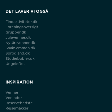
DET LAVER VI OGSÅ
Findaktiviteter.dk
Foreningsoversigt
Grupper.dk
Julevenner.dk
Nytårsvenner.dk
SnakSammen.dk
Sprogland.dk
Studiebobler.dk
Ungeløftet
INSPIRATION
Venner
Veninder
Reservebedste
Rejsemakker