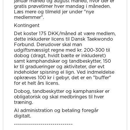
januar måned og august måned, hvor der er
gratis prøvetimer hver mandag i måneden.
Læs mere og tilmeld jer under "nye
medlemmer".
Kontingent
Det koster 175 DKK/måned at være medlem,
dette inkluderer licens til Dansk Taekwondo
Forbund. Derudover skal man
udgiftsmæssigt regne med kr. 200-300 til
dobog (dragt, hvidt bælte er inkluderet)
samt kamphandsker og tandbeskytter, 150
kr til gradueringer og aktiviteter, der evt
indeholder spisning el lign. Ved indmeldelse
opkræves 100 kr i gebyr, det er en "buffer"
for et helt års licens.
Dobog, tandbeskytter og kamphansker er
obligatorisk og skal medbringes til hver
træning.
Al administration og betaling foregår
digitalt.
-----------------------------