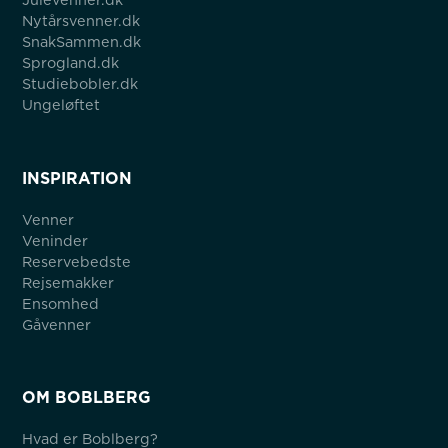
Nytårsvenner.dk
SnakSammen.dk
Sprogland.dk
Studiebobler.dk
Ungeløftet
INSPIRATION
Venner
Veninder
Reservebedste
Rejsemakker
Ensomhed
Gåvenner
OM BOBLBERG
Hvad er Boblberg?