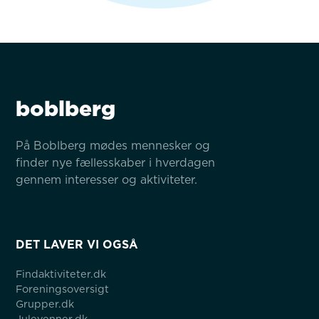
boblberg
På Boblberg mødes mennesker og 
finder nye fællesskaber i hverdagen 
gennem interesser og aktiviteter.
DET LAVER VI OGSÅ
Findaktiviteter.dk
Foreningsoversigt
Grupper.dk
Julevenner.dk