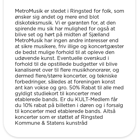
MetroMusik er stedet i Ringsted for folk, som
ønsker sig andet og mere end blot
diskoteksmusik. Vi er garanten for, at den
spirende mu sik har mulighed for også at
blive set og hørt på midten af Sjælland
MetroMusik har ingen andre interesser end
at sikre musikere, friv illige og koncertgæster
de bedst mulige forhold til at opleve den
udøvende kunst. Eventuelle overskud i
forhold til de opstillede budgetter vil blive
kanaliseret over til flere musikhonorarer, og
dermed flere/større koncerter, og tekniske
forbedringer, således at foreningen konst
ant kan vokse og gro. 50% Rabat til alle med
gyldigt studiekort til koncerter med
etablerede bands. Er du KULT-Medlem får
du 10% rabat på billetten i døren og i forsalg
til koncerter med etablerede bands. Altså
koncerter som er støttet af Ringsted
Kommune & Statens kunstråd