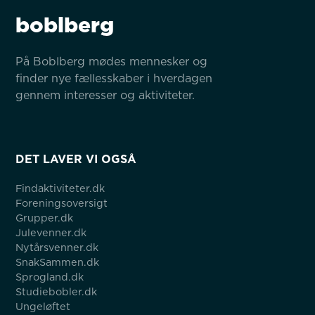
boblberg
På Boblberg mødes mennesker og 
finder nye fællesskaber i hverdagen 
gennem interesser og aktiviteter.
DET LAVER VI OGSÅ
Findaktiviteter.dk
Foreningsoversigt
Grupper.dk
Julevenner.dk
Nytårsvenner.dk
SnakSammen.dk
Sprogland.dk
Studiebobler.dk
Ungeløftet