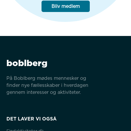
Bliv medlem
boblberg
På Boblberg mødes mennesker og 
finder nye fællesskaber i hverdagen 
gennem interesser og aktiviteter.
DET LAVER VI OGSÅ
Findaktiviteter.dk